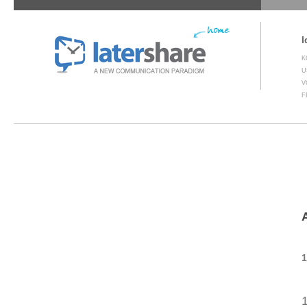
I
K
U
V
F
1